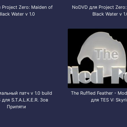
 Project Zero: Maiden of
NoDVD для Project Zero:
Black Water v 1.0
Black Water v 1.
льный патч v 1.0 build
The Ruffled Feather - Mod
 для S.T.A.L.K.E.R. Зов
для TES V: Skyr
Припяти