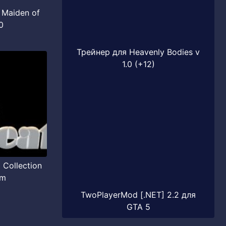
 Maiden of
0
Трейнер для Heavenly Bodies v
1.0 (+12)
 Collection
im
TwoPlayerMod [.NET] 2.2 для
GTA 5