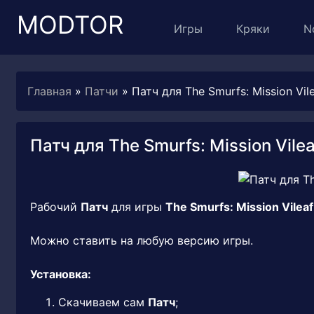
MODTOR
Игры
Кряки
N
Главная
»
Патчи
» Патч для The Smurfs: Mission Vile
Патч для The Smurfs: Mission Vileaf
Рабочий
Патч
для игры
The Smurfs: Mission Vileaf
Можно ставить на любую версию игры.
Установка:
Скачиваем сам
Патч
;