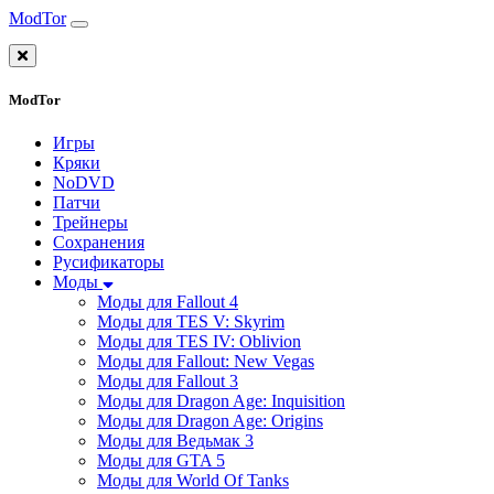
ModTor
ModTor
Игры
Кряки
NoDVD
Патчи
Трейнеры
Сохранения
Русификаторы
Моды
Моды для Fallout 4
Моды для TES V: Skyrim
Моды для TES IV: Oblivion
Моды для Fallout: New Vegas
Моды для Fallout 3
Моды для Dragon Age: Inquisition
Моды для Dragon Age: Origins
Моды для Ведьмак 3
Моды для GTA 5
Моды для World Of Tanks