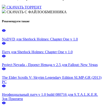
СКАЧАТЬ ТОРРЕНТ
СКАЧАТЬ С ФАЙЛООБМЕННИКА
Рекомендуем также
NoDVD для Sherlock Holmes: Chapter One v 1.0
Патч для Sherlock Holmes: Chapter One v 1.0
Project Nevada - Проект Невада v 2.5 для Fallout: New Vegas
The Elder Scrolls V: Skyrim Legendary Edition SLMP-GR (2013)
PC
Неофициальный патч v 1.0 build 080716 для S.T.A.L.K.E.R.
Зов Припяти