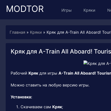
MODTOR
Игры
Кряки
N
Главная
»
Кряки
» Кряк для A-Train All Aboard! Tour
Кряк для A-Train All Aboard! Touris
Рабочий
Кряк
для игры
A-Train All Aboard! Touris
Можно ставить на любую версию игры.
Установка:
Скачиваем сам
Кряк
;