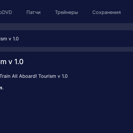
oDVD
Патчи
Трейнеры
Сохранения
ism v 1.0
m v 1.0
m
.