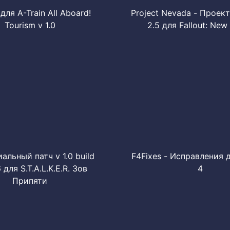
ля A-Train All Aboard!
Project Nevada - Проек
Tourism v 1.0
2.5 для Fallout: New
льный патч v 1.0 build
F4Fixes - Исправления д
 для S.T.A.L.K.E.R. Зов
4
Припяти