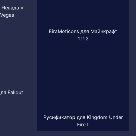
т Невада v
 Vegas
EiraMoticons для Майнкрафт
1.11.2
ля Fallout
Русификатор для Kingdom Under
Fire II