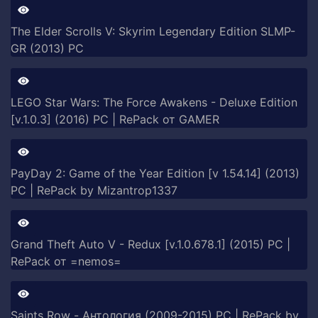
The Elder Scrolls V: Skyrim Legendary Edition SLMP-
GR (2013) PC
LEGO Star Wars: The Force Awakens - Deluxe Edition
[v.1.0.3] (2016) PC | RePack от GAMER
PayDay 2: Game of the Year Edition [v 1.54.14] (2013)
PC | RePack by Mizantrop1337
Grand Theft Auto V - Redux [v.1.0.678.1] (2015) PC |
RePack от =nemos=
Saints Row - Антология (2009-2015) PC | RePack by